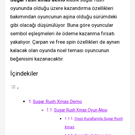
oyununda olduğu üzere kazandırma özellikleri
bakımından oyuncunun aşina olduğu sürümdeki
gibi olacağı düşünülüyor. Buna göre oyuncular
sembol eşleşmeleri ile ödeme kazanma fırsatı
yakalıyor. Çarpan ve free spin özellikleri de aynen
kalacak olan oyunda noel teması oyuncunun
beğenisini kazanacaktır.
İçindekiler
Sugar Rush Xmas Demo
Sugar Rush Xmas Oyun Akışı
Oyun Kurallarıyla Sugar Rush
Xmas