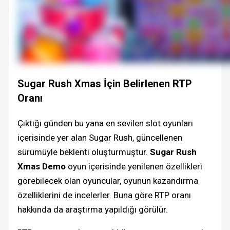
Sugar Rush Xmas İçin Belirlenen RTP
Oranı
Çıktığı günden bu yana en sevilen slot oyunları
içerisinde yer alan Sugar Rush, güncellenen
sürümüyle beklenti oluşturmuştur.
Sugar Rush
Xmas Demo
oyun içerisinde yenilenen özellikleri
görebilecek olan oyuncular, oyunun kazandırma
özelliklerini de incelerler. Buna göre RTP oranı
hakkında da araştırma yapıldığı görülür.