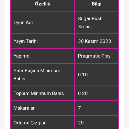
Özellik
Bilgi
Sugar Rush
Oyun Adı
Xmas
Yayın Tarihi
30 Kasım 2023
Yapımcı
Pragmatic Play
Satır Başına Minimum
0.10
Bahis
Toplam Minimum Bahis
0.20
Makaralar
7
Ödeme Çizgisi
20