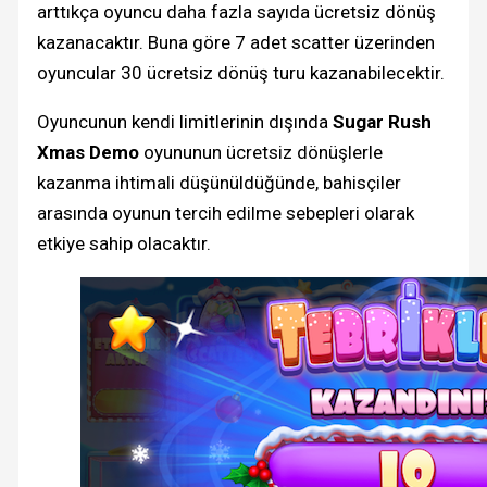
arttıkça oyuncu daha fazla sayıda ücretsiz dönüş
kazanacaktır. Buna göre 7 adet scatter üzerinden
oyuncular 30 ücretsiz dönüş turu kazanabilecektir.
Oyuncunun kendi limitlerinin dışında
Sugar Rush
Xmas Demo
oyununun ücretsiz dönüşlerle
kazanma ihtimali düşünüldüğünde, bahisçiler
arasında oyunun tercih edilme sebepleri olarak
etkiye sahip olacaktır.