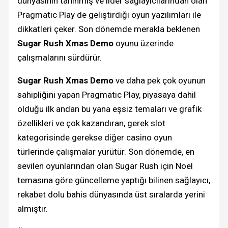
dünyasının tanınmış ve lider sağlayıcılarından olan
Pragmatic Play de geliştirdiği oyun yazılımları ile
dikkatleri çeker. Son dönemde merakla beklenen
Sugar Rush Xmas Demo
oyunu üzerinde
çalışmalarını sürdürür.
Sugar Rush Xmas Demo
ve daha pek çok oyunun
sahipliğini yapan Pragmatic Play, piyasaya dahil
olduğu ilk andan bu yana eşsiz temaları ve grafik
özellikleri ve çok kazandıran, gerek slot
kategorisinde gerekse diğer casino oyun
türlerinde çalışmalar yürütür. Son dönemde, en
sevilen oyunlarından olan Sugar Rush için Noel
temasına göre güncelleme yaptığı bilinen sağlayıcı,
rekabet dolu bahis dünyasında üst sıralarda yerini
almıştır.