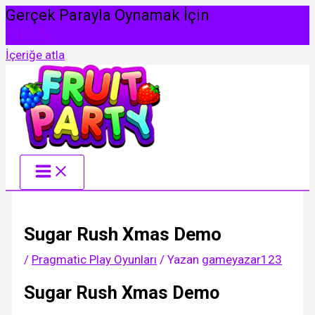
Gerçek Parayla Oynamak İçin
TIKLA
İçeriğe atla
Sugar Rush Xmas Demo
/
Pragmatic Play Oyunları
/ Yazan
gameyazar123
Sugar Rush Xmas Demo