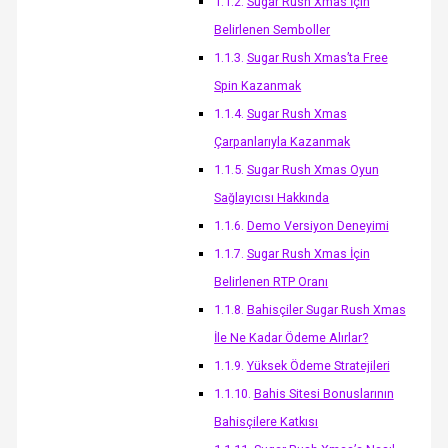
Sugar Rush Xmas İçin
Belirlenen Semboller
Sugar Rush Xmas’ta Free
Spin Kazanmak
Sugar Rush Xmas
Çarpanlarıyla Kazanmak
Sugar Rush Xmas Oyun
Sağlayıcısı Hakkında
Demo Versiyon Deneyimi
Sugar Rush Xmas İçin
Belirlenen RTP Oranı
Bahisçiler Sugar Rush Xmas
İle Ne Kadar Ödeme Alırlar?
Yüksek Ödeme Stratejileri
Bahis Sitesi Bonuslarının
Bahisçilere Katkısı