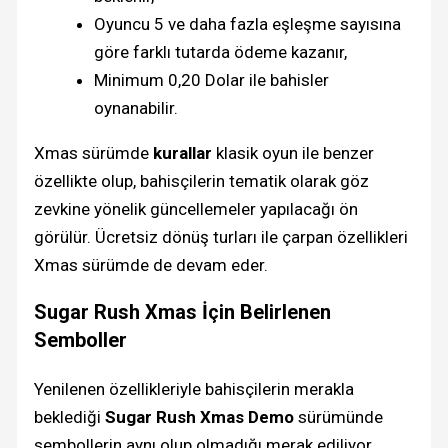
Oyuncu 5 ve daha fazla eşleşme sayısına
göre farklı tutarda ödeme kazanır,
Minimum 0,20 Dolar ile bahisler
oynanabilir.
Xmas sürümde
kurallar
klasik oyun ile benzer
özellikte olup, bahisçilerin tematik olarak göz
zevkine yönelik güncellemeler yapılacağı ön
görülür. Ücretsiz dönüş turları ile çarpan özellikleri
Xmas sürümde de devam eder.
Sugar Rush Xmas İçin Belirlenen
Semboller
Yenilenen özellikleriyle bahisçilerin merakla
beklediği
Sugar Rush Xmas Demo
sürümünde
sembollerin aynı olup olmadığı merak ediliyor.