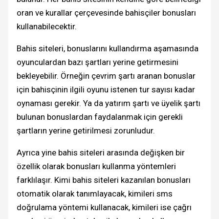
oran ve kurallar çerçevesinde bahisçiler bonusları
kullanabilecektir.
Bahis siteleri, bonuslarını kullandırma aşamasında
oyunculardan bazı şartları yerine getirmesini
bekleyebilir. Örneğin çevrim şartı aranan bonuslar
için bahisçinin ilgili oyunu istenen tur sayısı kadar
oynaması gerekir. Ya da yatırım şartı ve üyelik şartı
bulunan bonuslardan faydalanmak için gerekli
şartların yerine getirilmesi zorunludur.
Ayrıca yine bahis siteleri arasında değişken bir
özellik olarak bonusları kullanma yöntemleri
farklılaşır. Kimi bahis siteleri kazanılan bonusları
otomatik olarak tanımlayacak, kimileri sms
doğrulama yöntemi kullanacak, kimileri ise çağrı