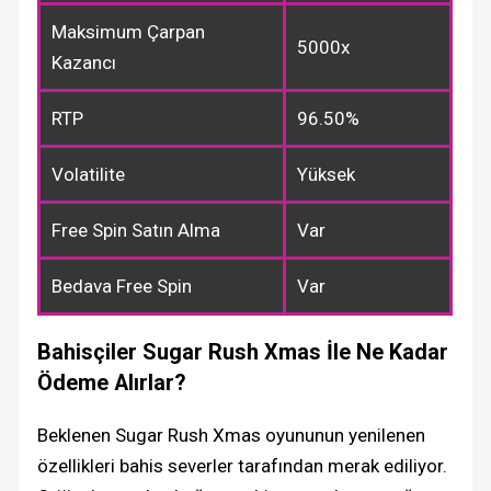
Maksimum Çarpan
5000x
Kazancı
RTP
96.50%
Volatilite
Yüksek
Free Spin Satın Alma
Var
Bedava Free Spin
Var
Bahisçiler Sugar Rush Xmas İle Ne Kadar
Ödeme Alırlar?
Beklenen Sugar Rush Xmas oyununun yenilenen
özellikleri bahis severler tarafından merak ediliyor.