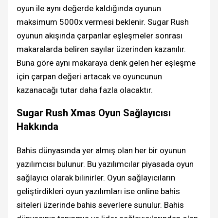
oyun ile aynı değerde kaldığında oyunun
maksimum 5000x vermesi beklenir. Sugar Rush
oyunun akışında çarpanlar eşleşmeler sonrası
makaralarda beliren sayılar üzerinden kazanılır.
Buna göre aynı makaraya denk gelen her eşleşme
için çarpan değeri artacak ve oyuncunun
kazanacağı tutar daha fazla olacaktır.
Sugar Rush Xmas Oyun Sağlayıcısı
Hakkında
Bahis dünyasında yer almış olan her bir oyunun
yazılımcısı bulunur. Bu yazılımcılar piyasada oyun
sağlayıcı olarak bilinirler. Oyun sağlayıcıların
geliştirdikleri oyun yazılımları ise online bahis
siteleri üzerinde bahis severlere sunulur. Bahis