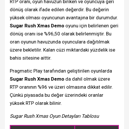
RTP oranı, oyun havuzun biriken ve oyuncuya geri
dönüş olarak ifade edilen değerdir. Bu değerin
yüksek olması oyuncunun avantajına bir durumdur.
Sugar Rush Xmas Demo
oyunu için belirlenen geri
dönüş oranı ise %96,50 olarak belirlenmiştir. Bu
oran oyunun havuzunda oyunculara dağıtılmak
üzere bekletilir. Kalan cüzi miktardaki yüzdelik ise
bahis sitesine aittir.
Pragmatic Play tarafından geliştirilen oyunlarda
Sugar Rush Xmas Demo
da dahil olmak üzere
RTP oranının %96 ve üzeri olmasına dikkat edilir.
Çünkü piyasada bu değer üzerindeki oranlar
yüksek RTP olarak bilinir.
Sugar Rush Xmas Oyun Detayları Tablosu