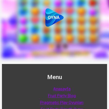
OYNA
Menu
Anasayfa
Fruit Party Blog
Pragmatic Play Oyunları