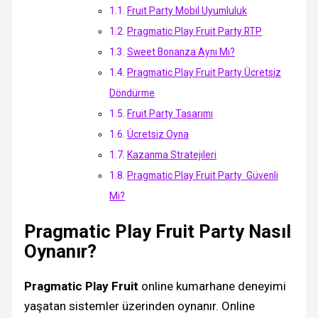
Fruit Party Mobil Uyumluluk
Pragmatic Play Fruit Party RTP
Sweet Bonanza Aynı Mı?
Pragmatic Play Fruit Party Ücretsiz
Döndürme
Fruit Party Tasarımı
Ücretsiz Oyna
Kazanma Stratejileri
Pragmatic Play Fruit Party Güvenli
Mi?
Pragmatic Play Fruit Party Nasıl
Oynanır?
Pragmatic Play Fruit
online kumarhane deneyimi
yaşatan sistemler üzerinden oynanır. Online