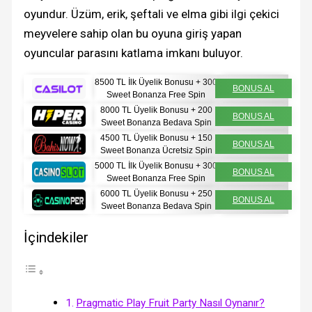
oyundur. Üzüm, erik, şeftali ve elma gibi ilgi çekici
meyvelere sahip olan bu oyuna giriş yapan
oyuncular parasını katlama imkanı buluyor.
8500 TL İlk Üyelik Bonusu + 300
BONUS AL
Sweet Bonanza Free Spin
8000 TL Üyelik Bonusu + 200
BONUS AL
Sweet Bonanza Bedava Spin
4500 TL Üyelik Bonusu + 150
BONUS AL
Sweet Bonanza Ücretsiz Spin
5000 TL İlk Üyelik Bonusu + 300
BONUS AL
Sweet Bonanza Free Spin
6000 TL Üyelik Bonusu + 250
BONUS AL
Sweet Bonanza Bedava Spin
İçindekiler
Pragmatic Play Fruit Party Nasıl Oynanır?