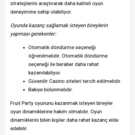
stratejilerini araştırarak daha kaliteli oyun
deneyimine sahip olabiliyor.
Oyunda kazanç sağlamak isteyen bireylerin
yapması gerekenler:
Otomatik döndürme seçeneği
öğrenilmelidir. Otomatik döndürme
seçeneği ile beraber daha rahat
kazanılabiliyor.
Güvenilir Casino siteleri tercih edilmelidir.
Bakiye bölünmelidir.
Fruit Party oyununu kazanmak isteyen bireyler
oyun dinamiklerine hakim olmalıdır. Oyun
dinamiklerini bilen kişiler daha rahat kazanç elde
edebilir.