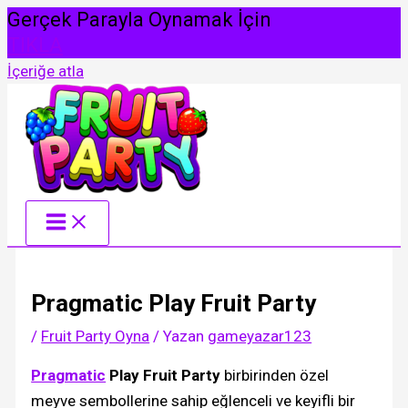
Gerçek Parayla Oynamak İçin
TIKLA
İçeriğe atla
Pragmatic Play Fruit Party
/
Fruit Party Oyna
/ Yazan
gameyazar123
Pragmatic
Play Fruit Party
birbirinden özel
meyve sembollerine sahip eğlenceli ve keyifli bir