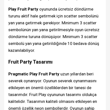
Play Fruit Party
oyununda ücretsiz döndürme
turunu aktif hale getirmek için scatter sembolünü
yan yana getirmek gerekiyor. Minimum 3 scatter
sembolünün yan yana getirilmesiyle oyun ücretsiz
döndürme turuna dönüşüyor. Minimum 3 scatter
sembolü yan yana getirildiğinde 10 bedava dönüş
kazanılabiliyor.
Fruit Party Tasarımı
Pragmatic Play Fruit Party
uzun yıllardan beri
severek oynanıyor. Oyunun severek oynanmasını
etkileyen en önemli özelliklerden bir tanesi de
tasarımdır. Fruit Play oyununun tasarımı oldukça
kalitelidir. Tasarımın kaliteli olmasını etkileyen en
önemli özellik neon sembollerdir. Oyunun sahip