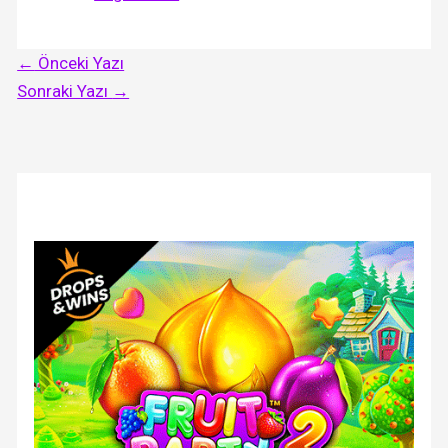
←
Önceki Yazı
Sonraki Yazı
→