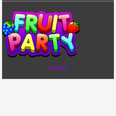
Site Map