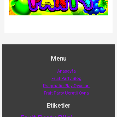
Menu
Anasayfa
Fruit Party Blog
Pragmatic Play Oyunları
Fruit Party Ücretli Oyna
Etiketler