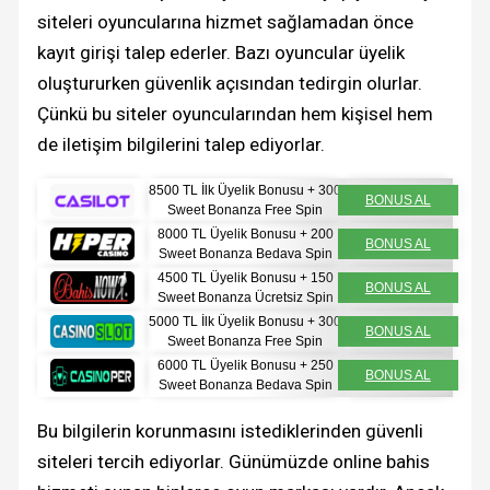
siteleri oyuncularına hizmet sağlamadan önce
kayıt girişi talep ederler. Bazı oyuncular üyelik
oluştururken güvenlik açısından tedirgin olurlar.
Çünkü bu siteler oyuncularından hem kişisel hem
de iletişim bilgilerini talep ediyorlar.
8500 TL İlk Üyelik Bonusu + 300
BONUS AL
Sweet Bonanza Free Spin
8000 TL Üyelik Bonusu + 200
BONUS AL
Sweet Bonanza Bedava Spin
4500 TL Üyelik Bonusu + 150
BONUS AL
Sweet Bonanza Ücretsiz Spin
5000 TL İlk Üyelik Bonusu + 300
BONUS AL
Sweet Bonanza Free Spin
6000 TL Üyelik Bonusu + 250
BONUS AL
Sweet Bonanza Bedava Spin
Bu bilgilerin korunmasını istediklerinden güvenli
siteleri tercih ediyorlar. Günümüzde online bahis