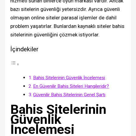
hizmeti sunan binlerce oyun markası vardır. Ancak
bazı sitelerin güvenliği yetersizdir. Ayrıca güvenli
olmayan online siteler parasal işlemler de dahil
problem yaşatırlar. Bunlardan kaynaklı siteler bahis
sitelerinin güvenliğini çözmek istiyorlar.
İçindekiler
Bahis Sitelerinin Güvenlik İncelemesi
En Güvenilir Bahis Siteleri Hangileridir?
Güvenilir Bahis Sitelerinin Genel Şartı
Bahis Sitelerinin
Güvenlik
İncelemesi