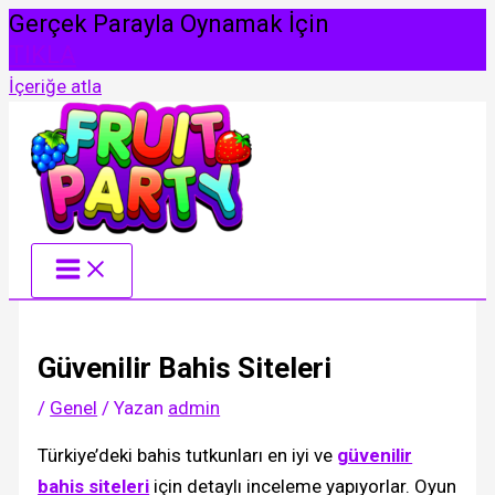
Gerçek Parayla Oynamak İçin
TIKLA
İçeriğe atla
Güvenilir Bahis Siteleri
/
Genel
/ Yazan
admin
Türkiye’deki bahis tutkunları en iyi ve
güvenilir
bahis siteleri
için detaylı inceleme yapıyorlar. Oyun