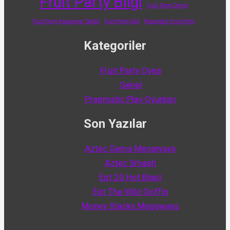
Fruit Party Bilgi
Fruit Party Demo
Fruit Party Kazanma Taktik
Fruit Party Slot
Pragmatic Fruit Party
Kategoriler
Fruit Party Oyna
Genel
Pragmatic Play Oyunları
Son Yazılar
Aztec Gems Megaways
Aztec Smash
Egt 20 Hot Blast
Egt The Wild Griffin
Money Stacks Megaways