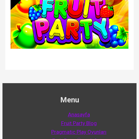
Menu
Anasayfa
Fruit Party Blog
Pragmatic Play Oyunları