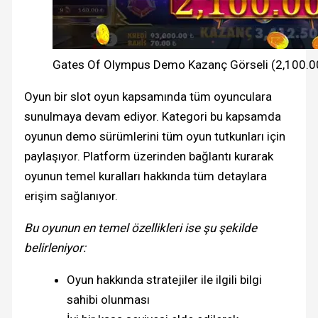
Gates Of Olympus Demo Kazanç Görseli (2,100.0
Oyun bir slot oyun kapsamında tüm oyunculara
sunulmaya devam ediyor. Kategori bu kapsamda
oyunun demo sürümlerini tüm oyun tutkunları için
paylaşıyor. Platform üzerinden bağlantı kurarak
oyunun temel kuralları hakkında tüm detaylara
erişim sağlanıyor.
Bu oyunun en temel özellikleri ise şu şekilde
belirleniyor:
Oyun hakkında stratejiler ile ilgili bilgi
sahibi olunması