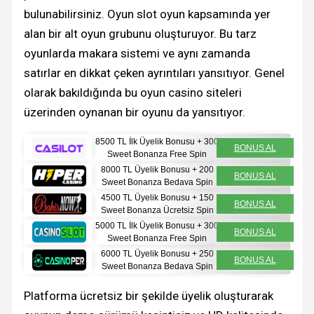
bulunabilirsiniz. Oyun slot oyun kapsamında yer
alan bir alt oyun grubunu oluşturuyor. Bu tarz
oyunlarda makara sistemi ve aynı zamanda
satırlar en dikkat çeken ayrıntıları yansıtıyor. Genel
olarak bakıldığında bu oyun casino siteleri
üzerinden oynanan bir oyunu da yansıtıyor.
8500 TL İlk Üyelik Bonusu + 300
BONUS AL
Sweet Bonanza Free Spin
8000 TL Üyelik Bonusu + 200
BONUS AL
Sweet Bonanza Bedava Spin
4500 TL Üyelik Bonusu + 150
BONUS AL
Sweet Bonanza Ücretsiz Spin
5000 TL İlk Üyelik Bonusu + 300
BONUS AL
Sweet Bonanza Free Spin
6000 TL Üyelik Bonusu + 250
BONUS AL
Sweet Bonanza Bedava Spin
Platforma ücretsiz bir şekilde üyelik oluşturarak