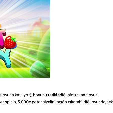
yuna katılıyor), bonusu tetiklediği slotta; ana oyun
Her spinin, 5.000x potansiyelini açığa çıkarabildiği oyunda, tek