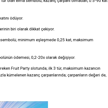
tür olan elma sembolü; kazanç çarpanı olmadan, 0.5-90 kat
katını ödüyor.
nin biri olarak dikkat çekiyor.
ız sembolü; minimum eşleşmede 0,25 kat, maksimum
olünün ödemesi, 0,2-20x olarak değişiyor.
ereken Fruit Party slotunda; ilk 3 tür, maksimum kazancın
azla kümelenen kazanç çarpanlarında; çarpanların değeri de,