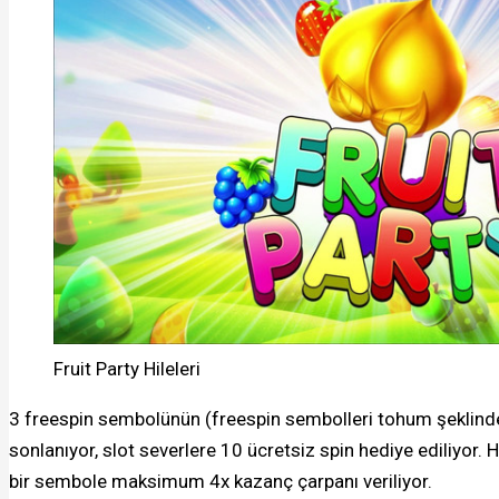
Fruit Party Hileleri
3 freespin sembolünün (freespin sembolleri tohum şeklinde o
sonlanıyor, slot severlere 10 ücretsiz spin hediye ediliyor. 
bir sembole maksimum 4x kazanç çarpanı veriliyor.