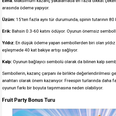
Elma:
Maksimum kazanç yakalamada en fazla dikkat çeken 
arasında ödeme yapıyor.
Üzüm:
15’ten fazla aynı tür durumunda, spinin tutarının 80 
Erik:
Bahsin 0.3-60 katını ödüyor. Oyunun önemsiz sembolleri
Yıldız:
En düşük ödeme yapan sembollerden biri olan yıld
eşleşmede 40 kat bakiye artışı sağlıyor.
Kalp:
Oyunun bağlayıcı sembolü olarak da bilinen kalp semb
Sembollerin, kazanç çarpanı ile birlikte değerlendirilmesi g
anahtarı olarak önem kazanıyor. Freespin turlarında daha f
oyunun farkı bir boyuta taşınmasına neden olabiliyor.
Fruit Party Bonus Turu