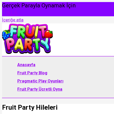
Gerçek Parayla Oynamak İçin
TIKLA
İçeriğe atla
Anasayfa
Fruit Party Blog
Pragmatic Play Oyunları
Fruit Party Ücretli Oyna
Fruit Party Hileleri