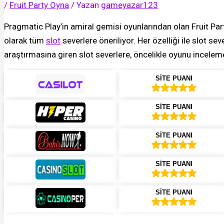
/
Fruit Party Oyna
/ Yazan
gameyazar123
Pragmatic Play’in amiral gemisi oyunlarından olan Fruit Par
olarak tüm
slot
severlere öneriliyor. Her özelliği ile slot se
araştırmasına giren slot severlere, öncelikle oyunu incelemel
SİTE PUANI
SİTE PUANI
SİTE PUANI
SİTE PUANI
SİTE PUANI